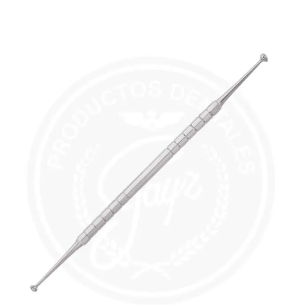
precios:
desde
$345.00
hasta
$690.00