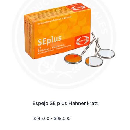
Espejo SE plus Hahnenkratt
Rango
$
345.00
-
$
690.00
de