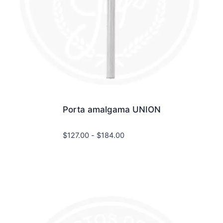
Porta amalgama UNION
Rango
$
127.00
-
$
184.00
de
precios:
desde
$127.00
hasta
$184.00