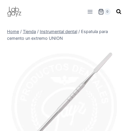
Skip
to
0
content
Home
/
Tienda
/
Instrumental dental
/
Espatula para
cemento un extremo UNION