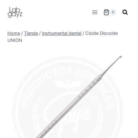
Skip
to
0
content
Home
/
Tienda
/
Instrumental dental
/
Cloide Discoide
UNION