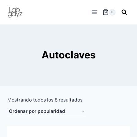
Skip
to
0
content
Autoclaves
Sorted
Mostrando todos los 8 resultados
by
average
rating