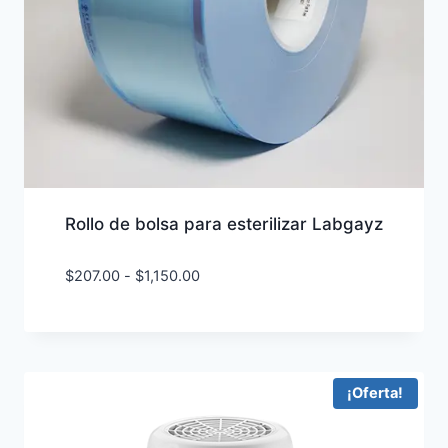
Rollo de bolsa para esterilizar Labgayz
Rango
$
207.00
-
$
1,150.00
de
precios:
desde
$207.00
hasta
¡Oferta!
$1,150.00