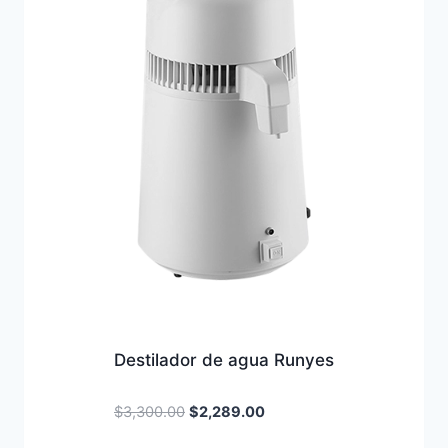
Destilador de agua Runyes
Original
Current
$
3,300.00
$
2,289.00
price
price