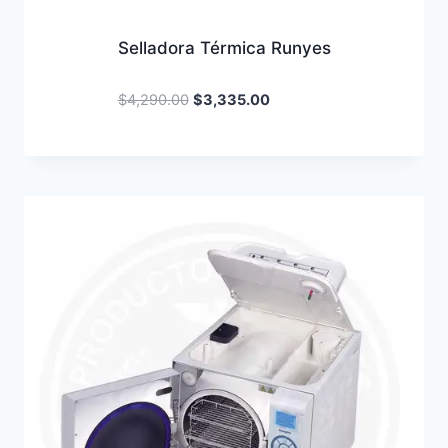
Selladora Térmica Runyes
Original
Current
$
4,290.00
$
3,335.00
price
price
was:
is:
$4,290.00.
$3,335.00.