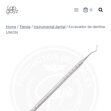
Skip
to
0
content
Home
/
Tienda
/
Instrumental dental
/
Excavador de dentina
UNION