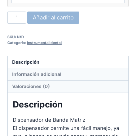
Banda
Añadir al carrito
matriz
en
SKU:
N/D
rollo
Categoría:
Instrumental dental
Hahnenkratt
cantidad
Descripción
Información adicional
Valoraciones (0)
Descripción
Dispensador de Banda Matriz
El dispensador permite una fácil manejo, ya