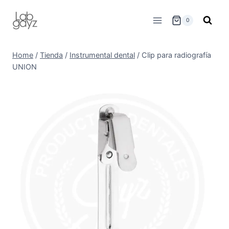
Skip
to
0
content
Home
/
Tienda
/
Instrumental dental
/
Clip para radiografía
UNION