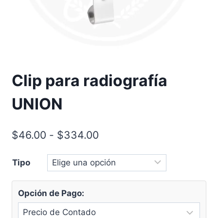
Clip para radiografía
UNION
Rango
$
46.00
-
$
334.00
de
Tipo
precios:
desde
Opción de Pago:
$46.00
hasta