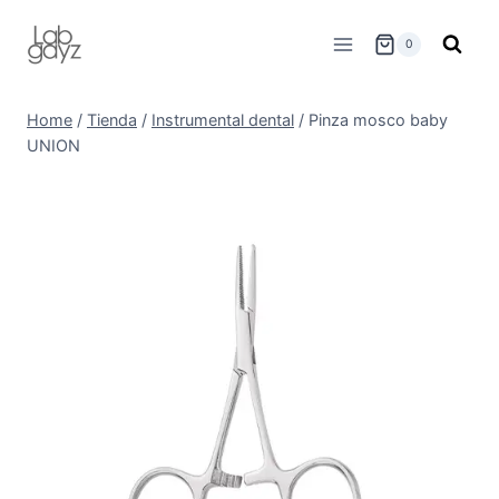
Skip
to
0
content
Home
/
Tienda
/
Instrumental dental
/
Pinza mosco baby
UNION