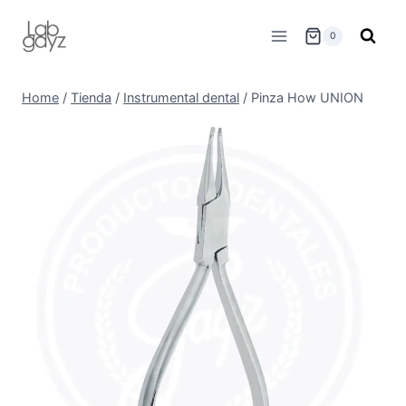
Skip
to
0
content
Home
/
Tienda
/
Instrumental dental
/
Pinza How UNION