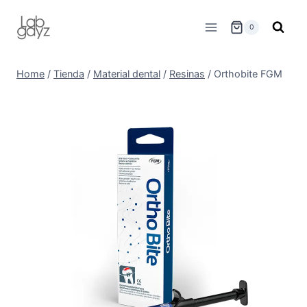
Skip
to
0
content
Home
/
Tienda
/
Material dental
/
Resinas
/
Orthobite FGM