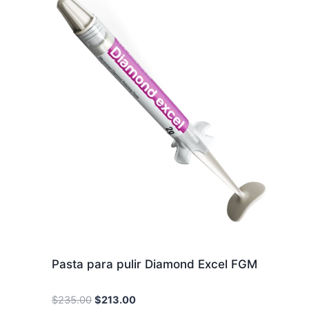
Pasta para pulir Diamond Excel FGM
Original
Current
$
235.00
$
213.00