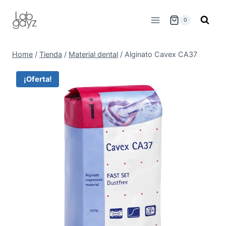
Skip
to
0
content
Home
/
Tienda
/
Material dental
/
Alginato Cavex CA37
¡Oferta!