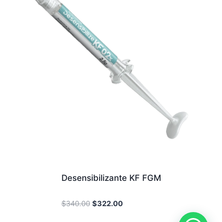
Desensibilizante KF FGM
Original
Current
$
340.00
$
322.00
price
price