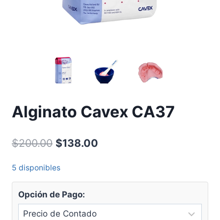
Alginato Cavex CA37
Original
Current
$
200.00
$
138.00
price
price
5 disponibles
was:
is:
$200.00.
$138.00.
Opción de Pago: