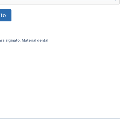
ito
ra alginato
,
Material dental