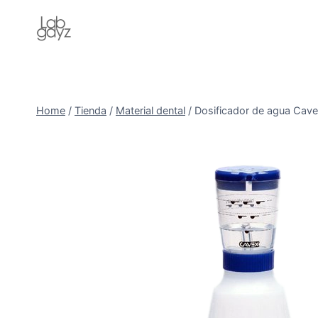
Skip
to
content
Home
/
Tienda
/
Material dental
/
Dosificador de agua Cav