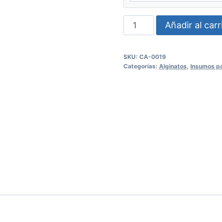
Dosificador
Añadir al carr
de
agua
SKU:
CA-0019
Cavex
Categorías:
Alginatos
,
Insumos pa
cantidad