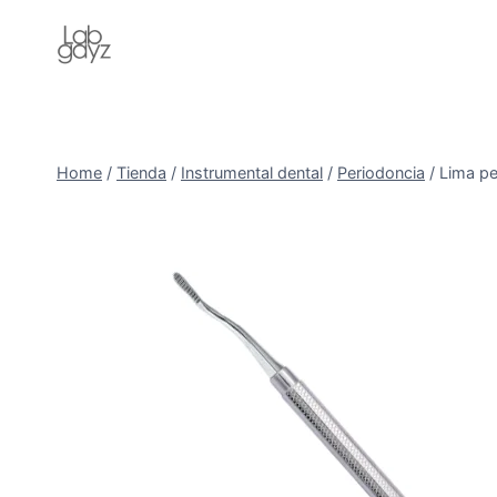
Skip
to
content
Home
/
Tienda
/
Instrumental dental
/
Periodoncia
/
Lima pe