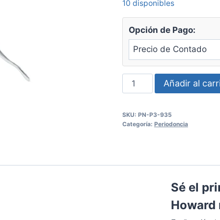
10 disponibles
Opción de Pago:
Lima
Añadir al carr
periodontal
Howard
SKU:
PN-P3-935
n11
Categoría:
Periodoncia
Panorama
cantidad
Sé el pr
Howard 