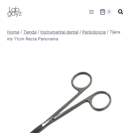
Skip
to
0
content
Home
/
Tienda
/
Instrumental dental
/
Periodoncia
/
Tijera
iris 11cm Recta Panorama