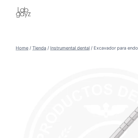
Skip
to
content
Home
/
Tienda
/
Instrumental dental
/
Excavador para end