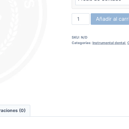
Excavador
Añadir al carr
para
endodoncia
SKU:
N/D
UNION
Categorías:
Instrumental dental
,
cantidad
raciones (0)