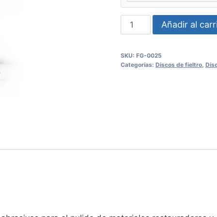
Discos
Añadir al carr
flexibles
Diamond
SKU:
FG-0025
FGM
Categorías:
Discos de fieltro
,
Disc
cantidad