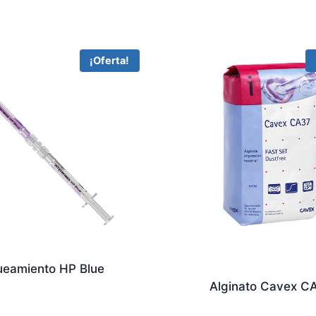
¡Oferta!
ueamiento HP Blue
Alginato Cavex C