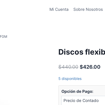
Mi Cuenta
Sobre Nosotros
d FGM
Discos flex
Original
C
$
440.00
$
426.00
price
pr
5 disponibles
was:
is
$440.00.
$
Opción de Pago: