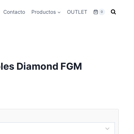
Contacto
Productos
OUTLET
0
ibles Diamond FGM
urrent
ice
:
426.00.