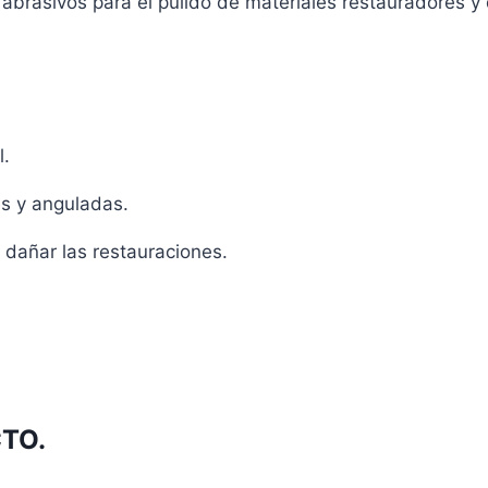
y abrasivos para el pulido de materiales restauradores y
l.
res y anguladas.
 dañar las restauraciones.
TO.