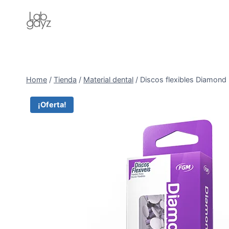
Skip
to
content
Home
/
Tienda
/
Material dental
/
Discos flexibles Diamon
¡Oferta!