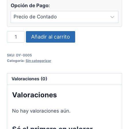
Opción de Pago:
Unidad
Añadir al carrito
de
succión
SKU:
DY-0005
móvil
Categoría:
Sin categorizar
Dynamic
cantidad
Valoraciones (0)
Valoraciones
No hay valoraciones aún.