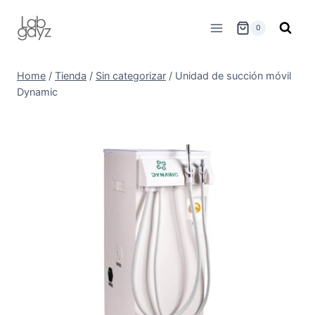
Skip
to
0
content
Home
/
Tienda
/
Sin categorizar
/
Unidad de succión móvil
Dynamic