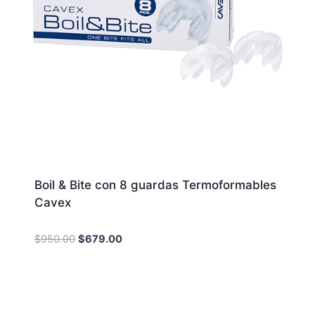
Boil & Bite con 8 guardas Termoformables
Cavex
Original
Current
$
950.00
$
679.00
price
price
was:
is:
$950.00.
$679.00.