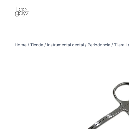
Skip
to
content
Home
/
Tienda
/
Instrumental dental
/
Periodoncia
/
Tijera 