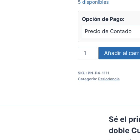
5 disponibles
Opción de Pago:
Tijera
Añadir al carr
Langrage
doble
SKU:
PN-P4-1111
Curva
Categoría:
Periodoncia
c/dientes
Panorama
cantidad
Sé el pr
doble C