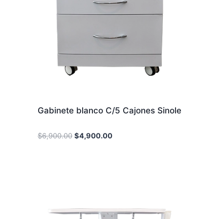
Gabinete blanco C/5 Cajones Sinole
Original
Current
$
6,900.00
$
4,900.00
price
price
was:
is:
$6,900.00.
$4,900.00.