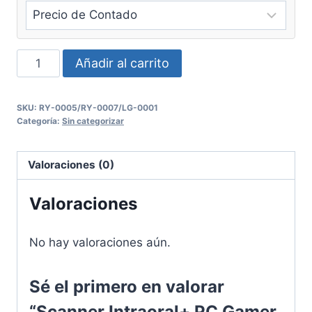
Scanner
Añadir al carrito
Intraoral+
PC
SKU:
RY-0005/RY-0007/LG-0001
Gamer
Categoría:
Sin categorizar
+
Mesa
Valoraciones (0)
de
Trabajo
Valoraciones
Móvil
cantidad
No hay valoraciones aún.
Sé el primero en valorar
“Scanner Intraoral+ PC Gamer