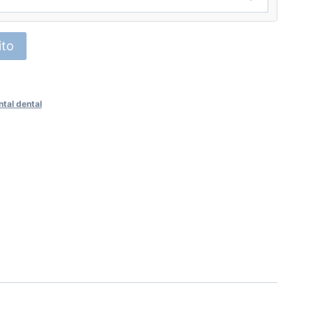
asta
190.00
ito
tal dental