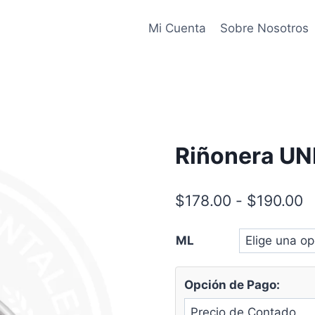
Mi Cuenta
Sobre Nosotros
Riñonera UN
R
$
178.00
-
$
190.00
d
ML
p
d
Opción de Pago:
$