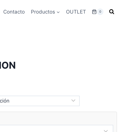
Contacto
Productos
OUTLET
0
ION
ango
e
recios:
esde
178.00