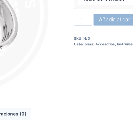
h
$
Riñonera
Añadir al carr
UNION
cantidad
SKU:
N/D
Categorías:
Accesorios
,
Instrumen
raciones (0)