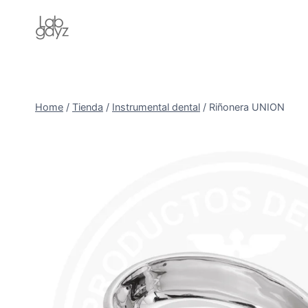
Skip
to
content
Home
/
Tienda
/
Instrumental dental
/
Riñonera UNION