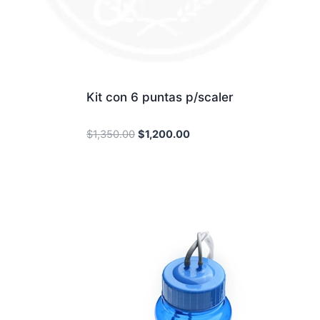
Kit con 6 puntas p/scaler
Original
Current
$
1,350.00
$
1,200.00
price
price
was:
is:
$1,350.00.
$1,200.00.