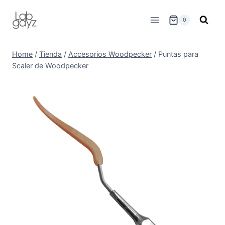
Skip
to
0
content
Home
/
Tienda
/
Accesorios Woodpecker
/
Puntas para
Scaler de Woodpecker