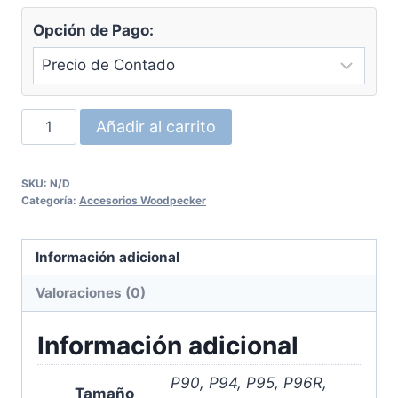
Opción de Pago:
Puntas
Añadir al carrito
para
Scaler
SKU:
N/D
de
Categoría:
Accesorios Woodpecker
Woodpecker
cantidad
Información adicional
Valoraciones (0)
Información adicional
P90, P94, P95, P96R,
Tamaño