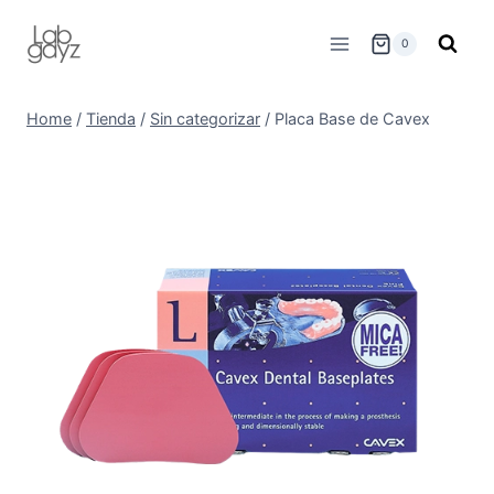
Skip
to
0
content
Home
/
Tienda
/
Sin categorizar
/
Placa Base de Cavex