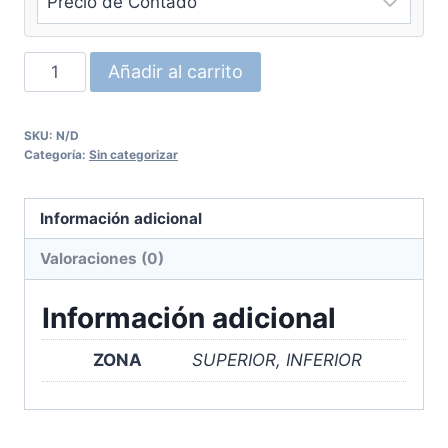
Placa
Añadir al carrito
Base
de
SKU:
N/D
Cavex
Categoría:
Sin categorizar
cantidad
Información adicional
Valoraciones (0)
Información adicional
ZONA
SUPERIOR, INFERIOR