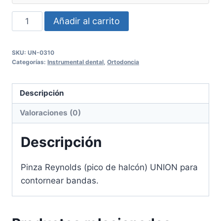
Pinza
Añadir al carrito
Reynolds
(pico
SKU:
UN-0310
de
Categorías:
Instrumental dental
,
Ortodoncia
halcón)
UNION
Descripción
cantidad
Valoraciones (0)
Descripción
Pinza Reynolds (pico de halcón) UNION para
contornear bandas.