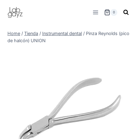
Skip
to
0
content
Home
/
Tienda
/
Instrumental dental
/
Pinza Reynolds (pico
de halcón) UNION