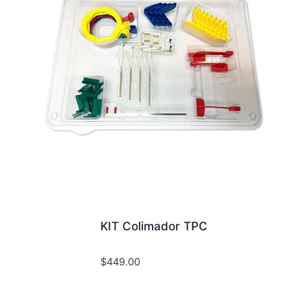
KIT Colimador TPC
$
449.00