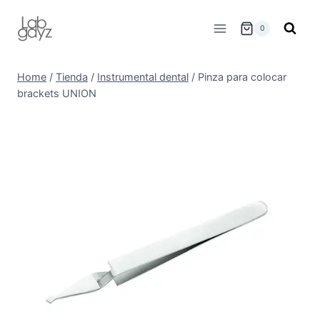
Skip
to
0
content
Home
/
Tienda
/
Instrumental dental
/
Pinza para colocar
brackets UNION