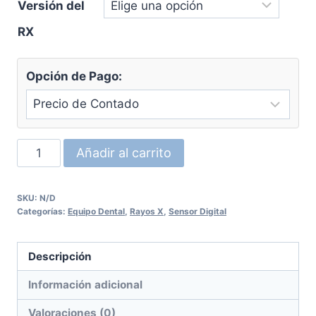
Versión del
$57,900.00.
$34,900.00.
RX
Opción de Pago:
Paquete
Añadir al carrito
Rayos
X
SKU:
N/D
Runyes
Categorías:
Equipo Dental
,
Rayos X
,
Sensor Digital
+
Sensor
Descripción
Runyes
DR730
Información adicional
cantidad
Valoraciones (0)