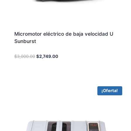
Micromotor eléctrico de baja velocidad U
Sunburst
Original
Current
$
3,000.00
$
2,749.00
price
price
was:
is:
$3,000.00.
$2,749.00.
¡Oferta!