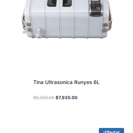
Tina Ultrasonica Runyes 6L
Original
Current
$
9,250.00
$
7,935.00
price
price
was:
is:
$9,250.00.
$7,935.00.
¡Oferta!