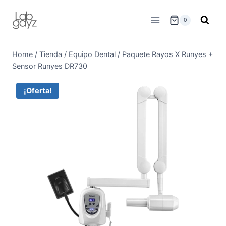
Skip
to
0
content
Home
/
Tienda
/
Equipo Dental
/
Paquete Rayos X Runyes +
Sensor Runyes DR730
¡Oferta!