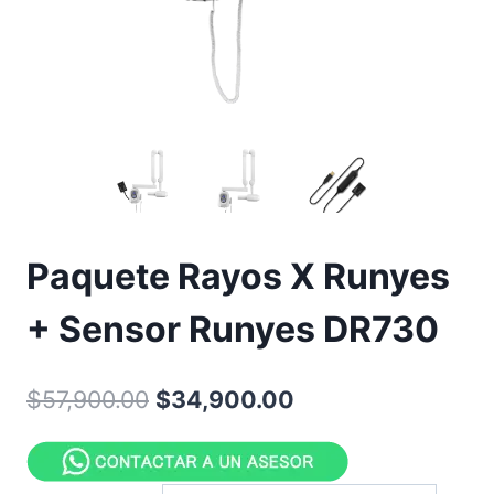
Paquete Rayos X Runyes
+ Sensor Runyes DR730
Original
Current
$
57,900.00
$
34,900.00
price
price
was:
is: