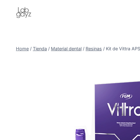
Skip
to
content
Home
/
Tienda
/
Material dental
/
Resinas
/
Kit de Vittra A