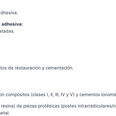
adhesiva.
z adhesiva:
ratadas.
entos de restauración y cementación.
 compósitos (clases I, II, III, IV y V) y cementos ionom
ina) de piezas protésicas (postes intrarradiculares/núcl
etal.