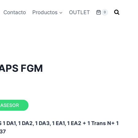
Contacto
Productos
OUTLET
0
a APS FGM
 DA1, 1 DA2, 1 DA3, 1 EA1, 1 EA2 + 1 Trans N+ 1
37