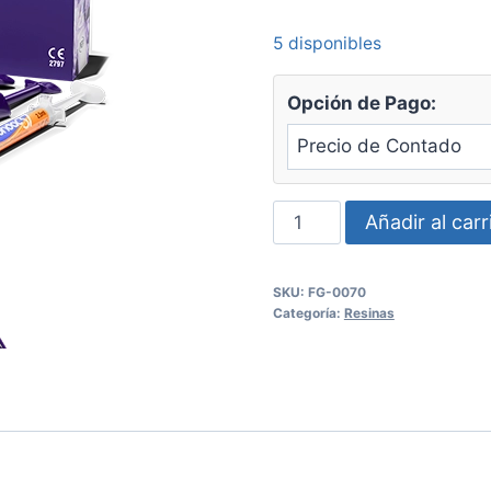
5 disponibles
Opción de Pago:
Kit
Añadir al carr
de
Vittra
SKU:
FG-0070
APS
Categoría:
Resinas
FGM
cantidad