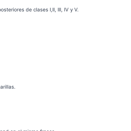
eriores de clases I,II, III, IV y V.
rillas.