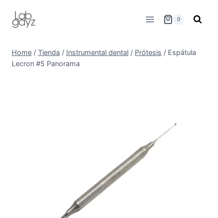
Skip
to
0
content
Home
/
Tienda
/
Instrumental dental
/
Prótesis
/
Espátula
Lecron #5 Panorama