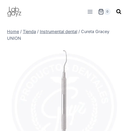
Skip
to
0
content
Home
/
Tienda
/
Instrumental dental
/
Cureta Gracey
UNION