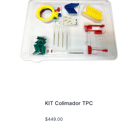
KIT Colimador TPC
$
449.00